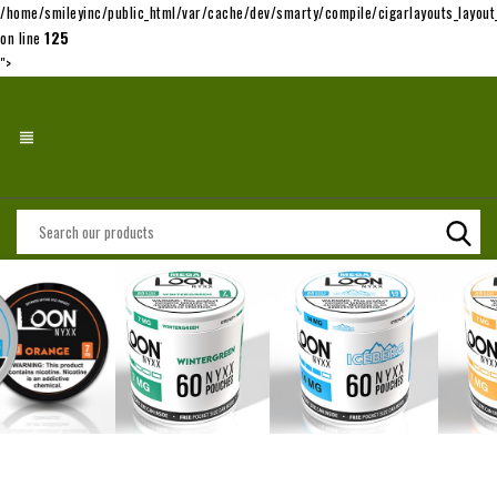
/home/smileyinc/public_html/var/cache/dev/smarty/compile/cigarlayouts_layo
on line
125
">
view_headline